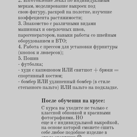
2. Изготовление лекал по индивидуальным
меркам, моделирование выкроек под
свою фигуру, раскрой на полотне, изучение
коэффециента растяжимости;
3. Знакомство с различными видами
машинных и оверлочных швов,
парогенератором, навыки работы со швейным
оборудованием и ВТО;
4. Работа с прессом для установки фурнитуры
(кнопок и люверсов);
5. Пошив
- футболка;
- худи с капюшоном ИЛИ свитшот + брюки =
спортивный костюм;
- бомбер ИЛИ удлиненный бомбер (в стиле
стеганного пальто) ИЛИ пальто на подкладке.
После обучения на крусе:
С курса вы уходите не только с
классной обновкой и красивыми
фотографиями, НО
еще и с индивидуальной выкройкой,
на основе которой сможете сшить
себе любое подобное изделие в