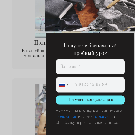
Полноценное рабочее место
Получите бесплатный
В нашей школе-студии обустроены рабочие
пробный урок
места для всех учеников курса. Не нужно
ждать очереди
Получить консультацию
Нажимая на кнопку, вы принимаете
Положение
и даете
Согласие
на
обработку персональных данных.