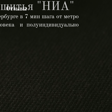
 шитья "НИА"
Отзывы
рбурге в 7 мин шага от метро
еловека и полуиндивидуально