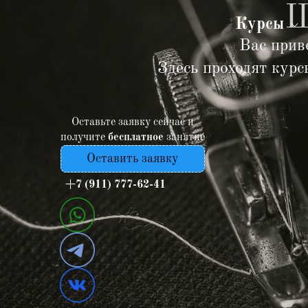
Ш
Курсы
Вас прив
Здесь проходят кур
Оставьте заявку сейчас и
получите
бесплатное
занятие
Оставить заявку
+7 (911) 777-62-41
Пример HTML-кода