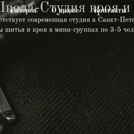
кола-Студия кроя и
Галерея
О школе
Контакты
етствует современная студия в Санкт-Пете
сы шитья и кроя в мини-группах по 3-5 ч