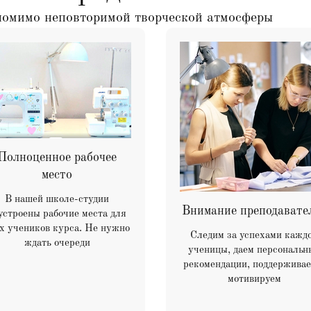
помимо неповторимой творческой атмосферы
Полноценное рабочее
место
В нашей школе-студии
Внимание преподавате
устроены рабочие места для
х учеников курса. Не нужно
Следим за успехами кажд
ждать очереди
ученицы, даем персональн
рекомендации,
поддержива
мотивируем