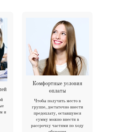
Комфортные условия
лей
оплаты
ой
Чтобы получить место в
ые
группе, достаточно внести
ем
и
предоплату, оставшуюся
сумму можно внести в
рассрочку частями по ходу